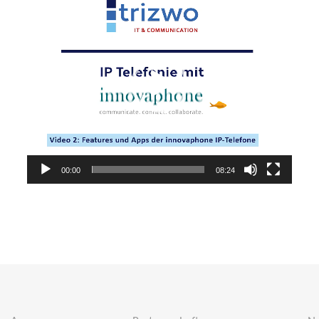
Player
00:00
08:24