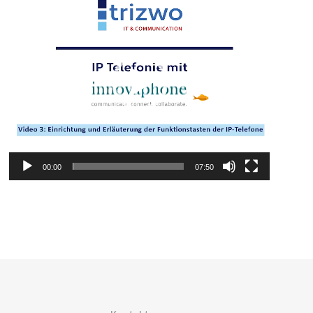
Player
00:00
07:50